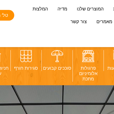
המוצרים שלנו
מדיה
המלצות
טל' משרד:
מאמרים
צור קשר
עות
פרגולות
סוככים קבועים
סגירות חורף
חניו
אלומיניום
ע
מתכת