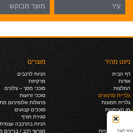
ניווט מהיר
מוצרים
דף הבית
חניות לרכבים
אודות
מרקיזות
המלצות
סוככי מסך – צלונים
גלריית סרטונים
סוככי זרועות
גלרית תמונות
פרגולות אלומיניום מת
מן העיתונות
סוככים קבועים
מאמרים
סגירת חורף
צור קשר
חניות בהרכבה עצמית
בחור לקבל
מדיניות פרטיות
מגרשי רכב / בניינים 