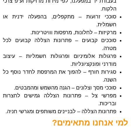
בעבודת יד במפעלנו, לפי מידות מדויקות וע"פ צרכי
הלקוח.
סוככי זרועות – מתקפלים, בהפעלה ידנית או
חשמלית.
מרקיזות – לחלונות, מרפסות ווויטרינות.
סוככים קבועים – פתרונות הצללה קבועים לכל
מטרה.
פרגולות אלומיניום ופרגולות חשמליות – עיצוב
מודרני ופונקציונליות.
סגירות חורף – להפוך את המרפסת לחדר נוסף כל
השנה.
סוככי מסך וצלונים – הגנה מהשמש ומהמבטים.
מפרשי צל – פתרונות הצללה גמישים לחצרות
ובריכות.
פתרונות הצללה – לבניינים משותפים ומגרשי חניה.
למי אנחנו מתאימים?